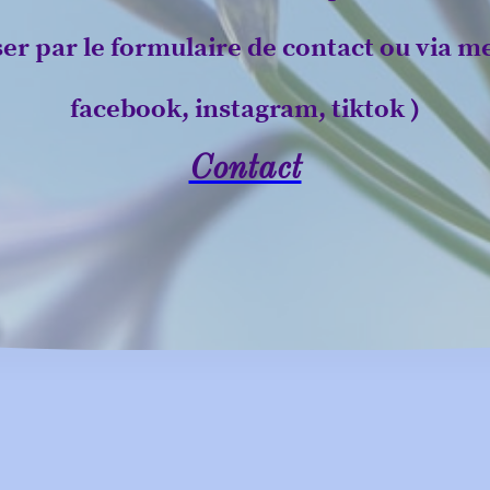
ser par le formulaire de contact ou via m
facebook, instagram, tiktok )
Contact