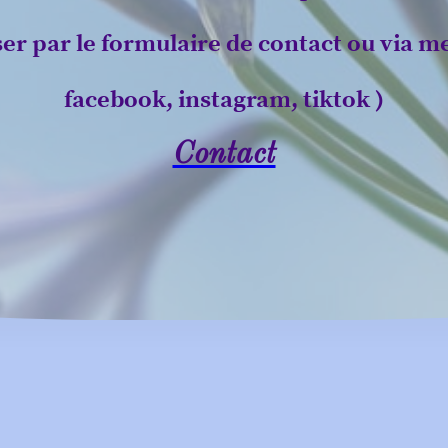
ser par le formulaire de contact ou via m
facebook, instagram, tiktok )
Contact